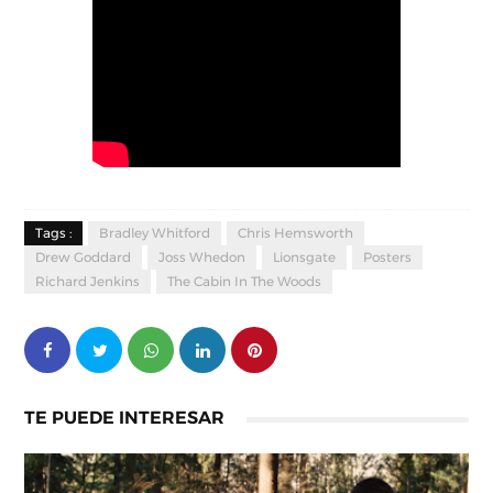
Tags :
Bradley Whitford
Chris Hemsworth
Drew Goddard
Joss Whedon
Lionsgate
Posters
Richard Jenkins
The Cabin In The Woods
TE PUEDE INTERESAR