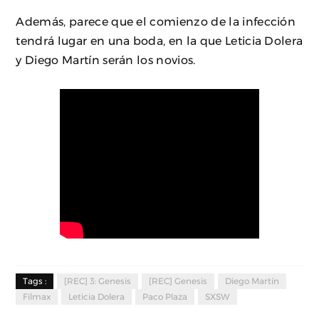
Además, parece que el comienzo de la infección
tendrá lugar en una boda, en la que Leticia Dolera
y Diego Martín serán los novios.
Tags :
[REC] 3: Genesis
[REC] Genesis
Diego Martín
Filmax
Leticia Dolera
Paco Plaza
SXSW