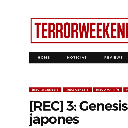
HOME
NOTICIAS
REVIEWS
[REC] 3: GENESIS
[REC] GENESIS
DIEGO MARTÍN
[REC] 3: Genesi
japones