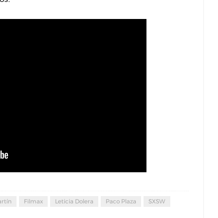
rtín
Filmax
Leticia Dolera
Paco Plaza
SXSW