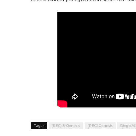
Tags :
[REC] 3: Genesis
[REC] Genesis
Diego Ma