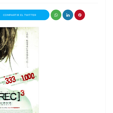
COMPARTIR EL TWITTER
ganizador
Entrevista a Paco Arasanz, director y
t
guionista de Nos Veremos Esta Noche,
Mi Amor