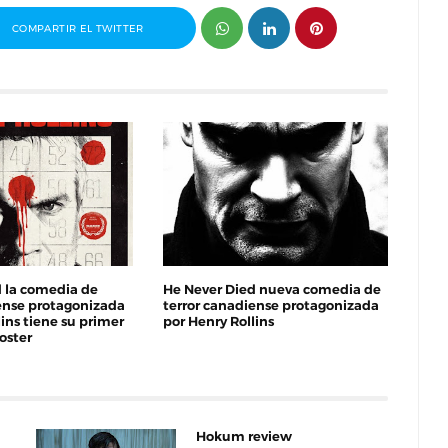
COMPARTIR EL TWITTER
 la comedia de
He Never Died nueva comedia de
ense protagonizada
terror canadiense protagonizada
ins tiene su primer
por Henry Rollins
oster
Hokum review