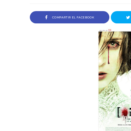
COMPARTIR EL FACEBOOK
a Ivana Baquero, premio
Entrevista a Javier Rueda, or
 en el Sombra Madrid 2026
del Madd Film Marke