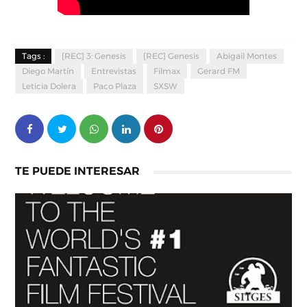
Tags :
[REC] 3: Genesis
[REC] Genesis
Abigail Montes
Diego Martín
Entrevistas
Filmax
Gerard FM
Leticia Dolera
Paco Plaza
SXSW
TE PUEDE INTERESAR