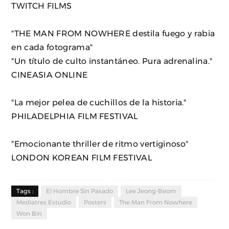
TWITCH FILMS
"THE MAN FROM NOWHERE destila fuego y rabia
en cada fotograma"
"Un título de culto instantáneo. Pura adrenalina."
CINEASIA ONLINE
"La mejor pelea de cuchillos de la historia."
PHILADELPHIA FILM FESTIVAL
"Emocionante thriller de ritmo vertiginoso"
LONDON KOREAN FILM FESTIVAL
Tags :
El Hombre Sin Pasado
Lee Jeong-Beom
Mediatres Estudio
Posters
The Man From Nowhere
Won Bin