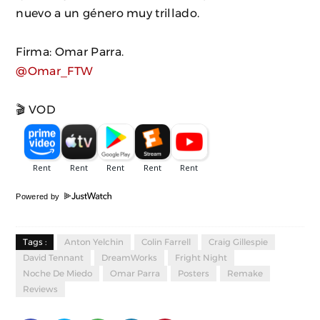
nuevo a un género muy trillado.
Firma: Omar Parra.
@Omar_FTW
🎬 VOD
Powered by
Tags :
Anton Yelchin
Colin Farrell
Craig Gillespie
David Tennant
DreamWorks
Fright Night
Noche De Miedo
Omar Parra
Posters
Remake
Reviews