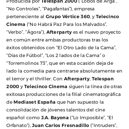
Producida por
Telespan 2000
(“Lobos de Arga”,
“No Controles”, “Pagafantas”), empresa
perteneciente al
Grupo Vértice 360
, y
Telecinco
Cinema
(“No Habrá Paz Para los Malvados”,
“Verbo”, “Ágora”),
Afterparty
es el nuevo proyecto
en común entre ambas productoras tras los
éxitos obtenidos con “El Otro Lado de la Cama”,
“Días de Fútbol”, “Los 2 lados de la Cama” o
“Torremolinos 73”, que en esta ocasión deja de
lado la comedia para centrarse absolutamente en
el terror y el thriller. Con
Afterparty
,
Telespan
2000
y
Telecinco Cinema
siguen la línea de otras
exitosas producciones de la filial cinematográfica
de
Mediaset España
que han supuesto la
consolidación de jóvenes talentos del cine
español como
J.A. Bayona
(“Lo Imposible”, “El
Orfanato”),
Juan Carlos Fresnadillo
(“Intruders”,