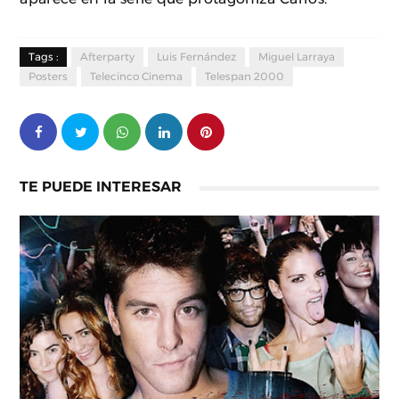
Tags :
Afterparty
Luis Fernández
Miguel Larraya
Posters
Telecinco Cinema
Telespan 2000
TE PUEDE INTERESAR