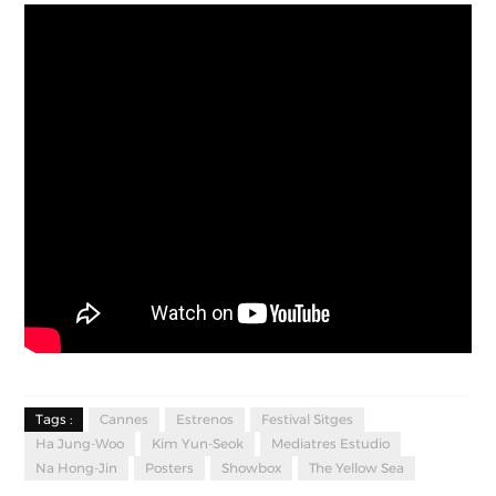
Tags :
Cannes
Estrenos
Festival Sitges
Ha Jung-Woo
Kim Yun-Seok
Mediatres Estudio
Na Hong-Jin
Posters
Showbox
The Yellow Sea