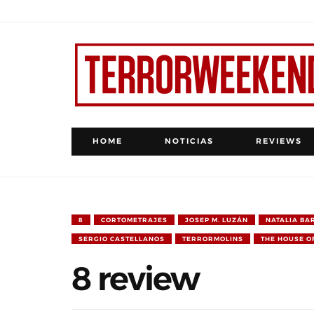
HOME
NOTICIAS
REVIEWS
8
CORTOMETRAJES
JOSEP M. LUZÁN
NATALIA BA
SERGIO CASTELLANOS
TERRORMOLINS
THE HOUSE OF
8 review