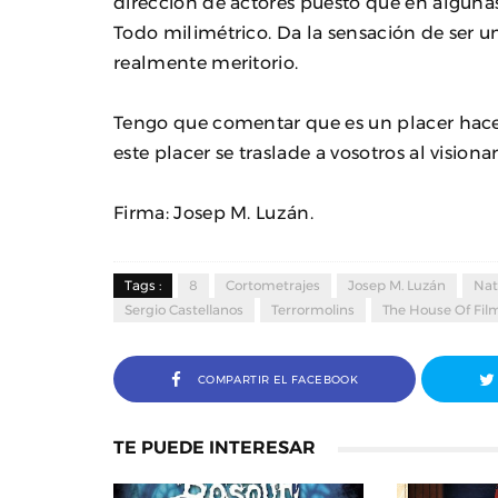
dirección de actores puesto que en alguna
Todo milimétrico. Da la sensación de ser un
realmente meritorio.
Tengo que comentar que es un placer hace
este placer se traslade a vosotros al visionar
Firma: Josep M. Luzán.
Tags :
8
Cortometrajes
Josep M. Luzán
Nat
Sergio Castellanos
Terrormolins
The House Of Fil
COMPARTIR EL FACEBOOK
TE PUEDE INTERESAR