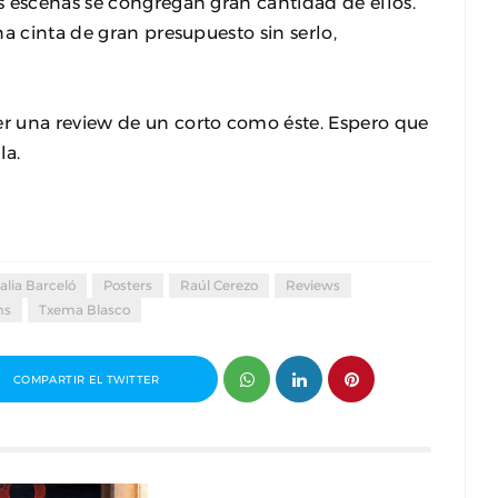
s escenas se congregan gran cantidad de ellos.
a cinta de gran presupuesto sin serlo,
r una review de un corto como éste. Espero que
la.
alia Barceló
Posters
Raúl Cerezo
Reviews
ms
Txema Blasco
COMPARTIR EL TWITTER