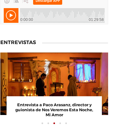
ENTREVISTAS
Entrevista a Javier Rueda, organizador
Entrevist
del Madd Film Market
guionista 