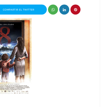
COMPARTIR EL TWITTER
or del
Entrevista a Ivana Baquero, premio
Serial Killer en el Sombra Madrid 2026