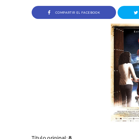
COMPARTIR EL FACEBOOK
rdi Arencón y Pablo J.
Entrevista a Álvaro Pita, direct
res de Amigo Invisible
cortometraje Ortega
Título original:
8