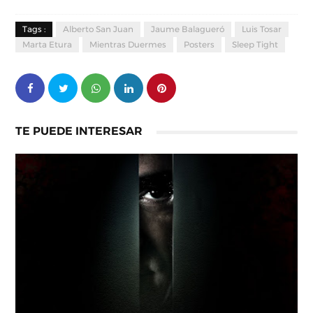
Tags :
Alberto San Juan
Jaume Balagueró
Luis Tosar
Marta Etura
Mientras Duermes
Posters
Sleep Tight
TE PUEDE INTERESAR