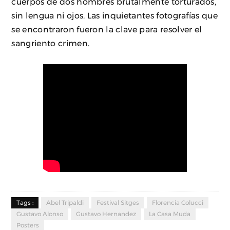
cuerpos de dos hombres brutalmente torturados,
sin lengua ni ojos. Las inquietantes fotografías que
se encontraron fueron la clave para resolver el
sangriento crimen.
Tags :
Abel Tripaldi
Festival Sitges
Florencia Colucci
Gustavo Alonso
Gustavo Hernandez
La Casa Muda
Posters