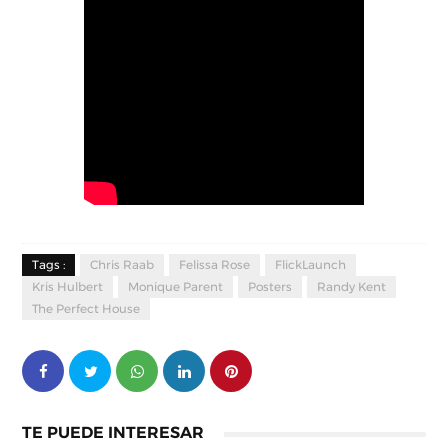
Tags :
Chris Raab
Felissa Rose
FlickLaunch
Kris Hulbert
Monique Parent
Posters
Randy Kent
The Perfect House
TE PUEDE INTERESAR