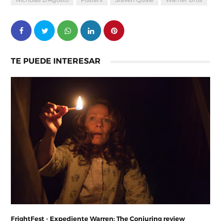
Nicholas D'Agosto
Posters
Steven Quale
Warner Bros
TE PUEDE INTERESAR
FrightFest - Expediente Warren: The Conjuring review