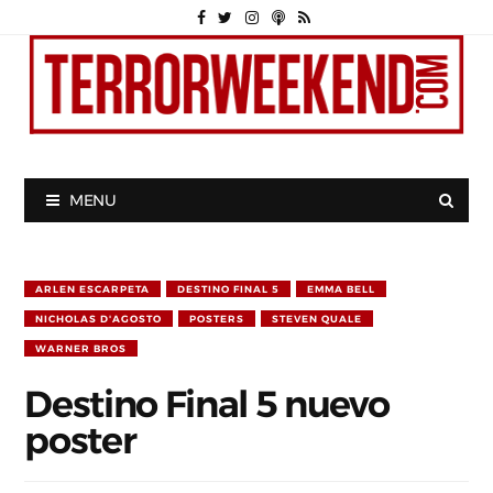
MENU
ARLEN ESCARPETA
DESTINO FINAL 5
EMMA BELL
NICHOLAS D'AGOSTO
POSTERS
STEVEN QUALE
WARNER BROS
Destino Final 5 nuevo
poster