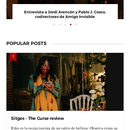
Entrevista a Paco Arasanz, director y guionista de
En
Nos Veremos Esta Noche, Mi Amor
POPULAR POSTS
Sitges - The Curse review
Riko es la recepcionista de un salón de belleza. Observa como su