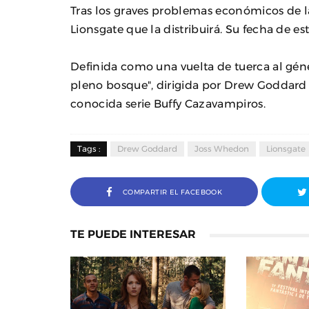
Tras los graves problemas económicos de la
Lionsgate que la distribuirá. Su fecha de es
Definida como una vuelta de tuerca al gé
pleno bosque", dirigida por Drew Goddard 
conocida serie Buffy Cazavampiros.
Tags :
Drew Goddard
Joss Whedon
Lionsgate
COMPARTIR EL FACEBOOK
TE PUEDE INTERESAR