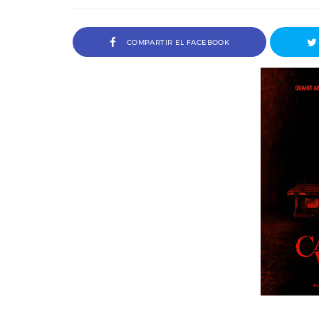
COMPARTIR EL FACEBOOK
a Ivana Baquero, premio
Entrevista a Javier Rueda, or
 en el Sombra Madrid 2026
del Madd Film Marke