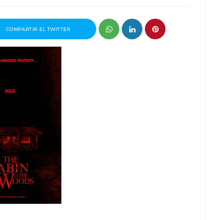
COMPARTIR EL TWITTER
ganizador
Entrevista a Paco Arasanz, director y
t
guionista de Nos Veremos Esta Noche,
Mi Amor