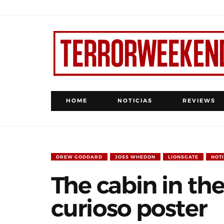
HOME
NOTICIAS
REVIEWS
DREW GODDARD
JOSS WHEDON
LIONSGATE
NOTI
The cabin in t
curioso poster