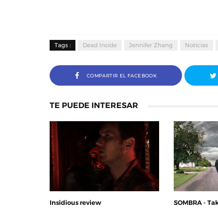
Tags :
Dead Inside
Jennifer Zhang
Noticias
COMPARTIR EL FACEBOOK
TE PUEDE INTERESAR
Insidious review
SOMBRA - Tak