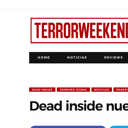
HOME
NOTICIAS
REVIEWS
DEAD INSIDE
JENNIFER ZHANG
NOTICIAS
PEARR
Dead inside nuev