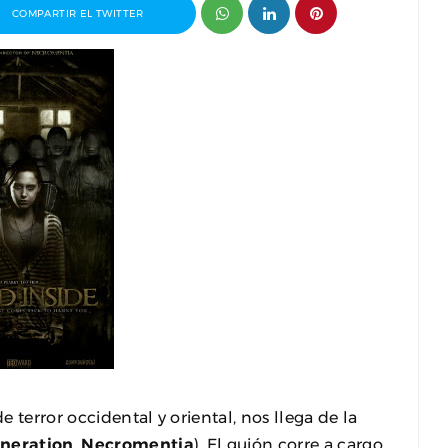
COMPARTIR EL TWITTER
ganizador
Entrevista a Paco Arasanz, director y
t
guionista de Nos Veremos Esta Noche,
Mi Amor
 terror occidental y oriental, nos llega de la
neration
,
Necromentia
). El guión corre a cargo