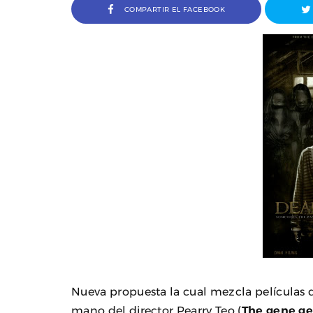
COMPARTIR EL FACEBOOK
a Ivana Baquero, premio
Entrevista a Javier Rueda, or
 en el Sombra Madrid 2026
del Madd Film Marke
Nueva propuesta la cual mezcla películas de
mano del director Pearry Teo (
The gene ge