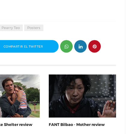
Pearry Teo
Posters
COMPARTIR EL TWITTER
e Shelter review
FANT Bilbao - Mother review