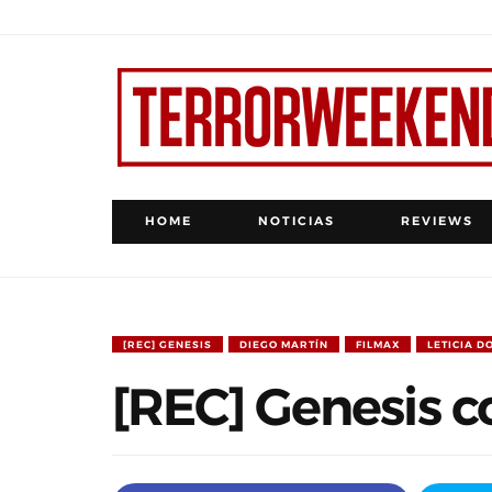
HOME
NOTICIAS
REVIEWS
[REC] GENESIS
DIEGO MARTÍN
FILMAX
LETICIA D
[REC] Genesis c