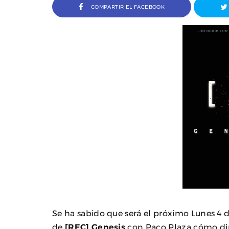
COMPARTIR EL FACEBOOK
a Ivana Baquero, premio
Entrevista a Javier Rueda, or
 en el Sombra Madrid 2026
del Madd Film Marke
Se ha sabido que será el próximo Lunes 4 
de
[REC] Genesis
con Paco Plaza cómo dire