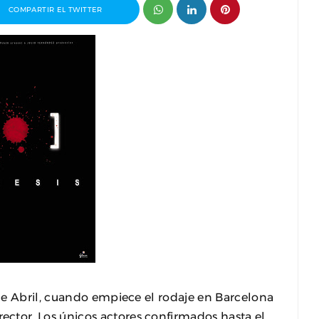
COMPARTIR EL TWITTER
ganizador
Entrevista a Paco Arasanz, director y
t
guionista de Nos Veremos Esta Noche,
Mi Amor
de Abril, cuando empiece el rodaje en Barcelona
ctor. Los únicos actores confirmados hasta el