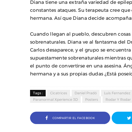
Diana tiene una extraña variedad de epilep
constantes ataques. Su terapeuta cree que
hermana. Así que Diana decide acompañar a
Cuando llegan al pueblo, descubren cosas
sobrenaturales. Diana ve al fantasma del 
Carlos desaparece, y el grupo se encuentr
supuestamente sobrenaturales mientras que
el punto de convertirse en una asesina. Án
hermana y a sus propias dudas ¿Está poseí
Tags :
Cicatrices
Daniel Pradó
Luis Fernandez
Paranormal Xperience 3D
Posters
Rodar Y Rodar
COMPARTIR EL FACEBOOK