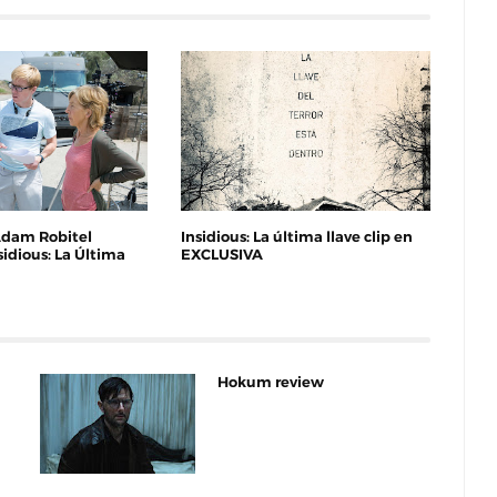
Adam Robitel
Insidious: La última llave clip en
sidious: La Última
EXCLUSIVA
Hokum review