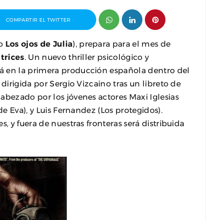
COMPARTIR EL TWITTER
o
Los ojos de Julia
), prepara para el mes de
trices
. Un nuevo thriller psicológico y
á en la primera producción española dentro del
dirigida por Sergio Vizcaino tras un libreto de
abezado por los jóvenes actores Maxi Iglesias
de Eva), y Luis Fernandez (Los protegidos).
, y fuera de nuestras fronteras será distribuida
vista a Jordi Arencón y Pablo J.
Entrevista a Álvaro P
 codirectores de Amigo Invisible
cortometraje