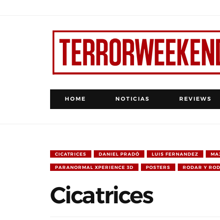
HOME
NOTICIAS
REVIEWS
CICATRICES
DANIEL PRADÓ
LUIS FERNANDEZ
MAX
PARANORMAL XPERIENCE 3D
POSTERS
RODAR Y RO
Cicatrices