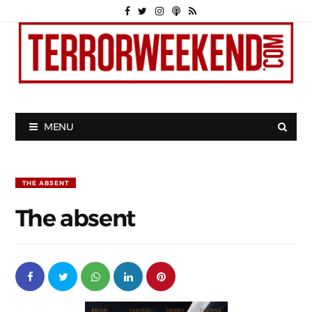
MENU
THE ABSENT
The absent